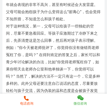
年就会表现的非常不高兴，甚至有时候还会大发雷霆。
父母可能会抱怨孩子为什么变得这么“玻璃心”，也会觉得
不知所措，不知道怎么和孩子相处。
对于这种情况，第一，父母可以给孩子一些独处的空
间，尽量不要急着回应。等孩子应激期过了冷静下来之
后，先弄清楚这是怎么回事，然后再对孩子表示理解。
例如：“你今天被老师批评了，你觉得你没有做错而老师
冤枉了你，是吗？” 在得到肯定的答复之后，家长可以和
青少年讨论解决的办法，比如“你觉得老师冤枉你了，如
果你明天去老师办公室和他单独谈一下，你觉得可以
吗？” 当然了，解决的方法不一定只有这一个，它是多种
多样的。此外父母还要注意自己说话的态度，尽量要放
轻松与孩子交流，因为伪装的温和态度是会被孩子发觉
的。
电话咨询
微信咨询
第二，父母对孩子不要冷眼旁观，要给予适当的关心和