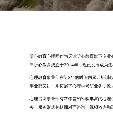
听心教育心理网作为天津听心教育旗下专业
津听心教育成立于2014年，现已发展成为
心理教育事业部在近8年的时间内累计培训
事业部又进一步拓展了心理学考研业务，致
心理咨询事业部有常年签约经验丰富的心理
务，服务形式包括面对面咨询、视频咨询和