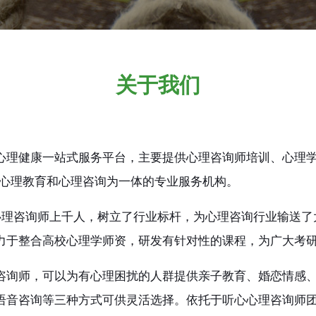
关于我们
心理健康一站式服务平台，主要提供心理咨询师培训、心理
集心理教育和心理咨询为一体的专业服务机构。
心理咨询师上千人，树立了行业标杆，为心理咨询行业输送了
力于整合高校心理学师资，研发有针对性的课程，为广大考
咨询师，可以为有心理困扰的人群提供亲子教育、婚恋情感
语音咨询等三种方式可供灵活选择。依托于听心心理咨询师