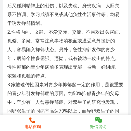
后又碰到精神上的创伤，以及失恋、身患疾病、人际关
系不协调、学习成绩不良或其他负性生活事件等，均易
于诱发抑郁情绪。
2.性格内向、文静、不爱交际、交流、不喜欢出头露面、
孤僻、多疑、常常注意事物消极面或遭受意外挫折的
人，容易陷入抑郁状态。另外，急性抑郁发作的青少
年，病前个性多倔强、违拗，或有被动一攻击的特点。
慢性抑郁的青少年病前多表现出无能、被动、好纠缠、
依赖和孤独的特点。
3.家族遗传性因素对青少年抑郁起一定的作用，是很重要
的青少年引发抑郁症的原因。约50%抑郁青少年的父母
中，至少有一人曾患抑郁症。对双生子的研究也发现，
同卵双生子的同病率高达70%以上，而异卵双生子的同
病率仅为19%。
电话咨询
微信咨询