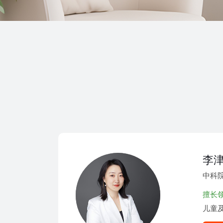
李
中科
擅长
儿童