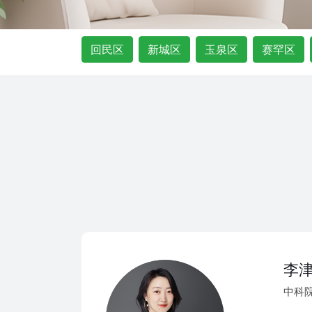
回民区
新城区
玉泉区
赛罕区
李
中科