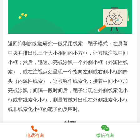
返回抑制的实验研究一般采用线索－靶子模式：在屏幕
中央并排出现三个大小相同的小方框，让被试注视中间
小框；然后，迅速加亮或涂黑一个外侧小框（外源性线
索），或在注视点处呈现一个指向左侧或右侧小框的箭
头（内源性线索），这被称作线索化；接着中间小框加
亮或涂黑；间隔一段时间后，靶子出现在外侧线索化小
框或非线索化小框，测量被试对出现在外侧线索化小框
或非线索化小框的靶子的反应时。
过程
电话咨询
微信咨询
要求被试眼睛盯着中间小框，首先，某一周边小框变亮