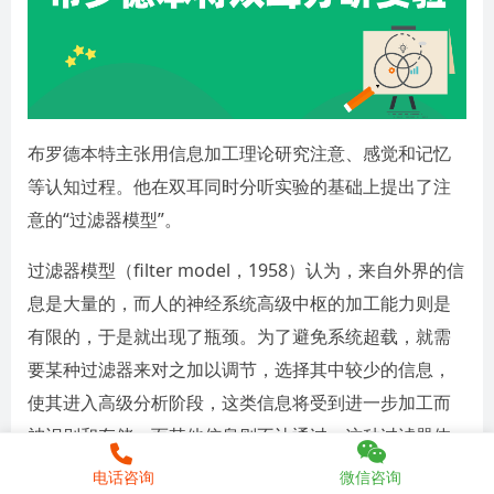
布罗德本特主张用信息加工理论研究注意、感觉和记忆
等认知过程。他在双耳同时分听实验的基础上提出了注
意的“过滤器模型”。
过滤器模型（filter model，1958）认为，来自外界的信
息是大量的，而人的神经系统高级中枢的加工能力则是
有限的，于是就出现了瓶颈。为了避免系统超载，就需
要某种过滤器来对之加以调节，选择其中较少的信息，
使其进入高级分析阶段，这类信息将受到进一步加工而
被识别和存储，而其他信息则不让通过。这种过滤器体
现着注意的选择功能。因此这种理论被称为“注意的过滤
电话咨询
微信咨询