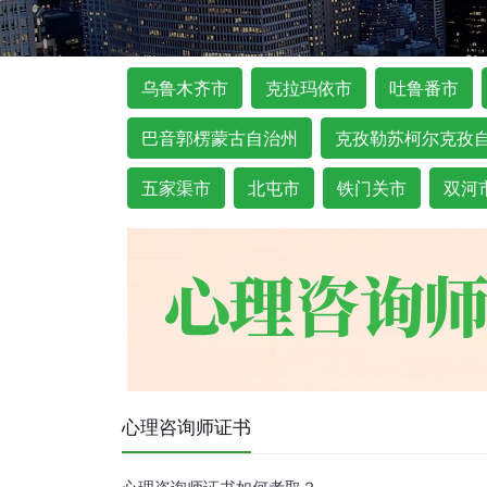
乌鲁木齐市
克拉玛依市
吐鲁番市
巴音郭楞蒙古自治州
克孜勒苏柯尔克孜
五家渠市
北屯市
铁门关市
双河
心理咨询师证书