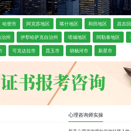
哈密市
阿克苏地区
喀什地区
和田地区
昌吉回
自治州
伊犁哈萨克自治州
塔城地区
阿勒泰地区
市
可克达拉市
昆玉市
胡杨河市
新星市
心理咨询师实操