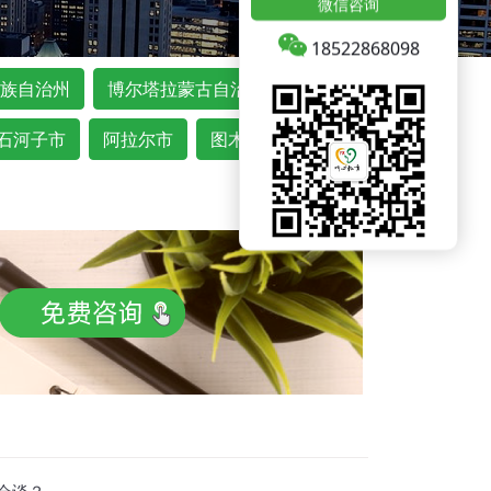
微信咨询
18522868098
族自治州
博尔塔拉蒙古自治州
石河子市
阿拉尔市
图木舒克市