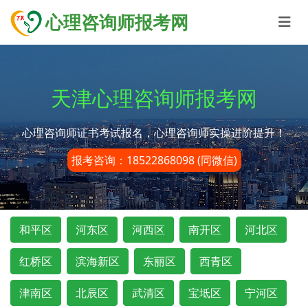
心理咨询师报考网
天津心理咨询师报考网
心理咨询师证书考试报名，心理咨询师实操进阶提升！
报考咨询：18522868098 (同微信)
和平区
河东区
河西区
南开区
河北区
红桥区
滨海新区
东丽区
西青区
津南区
北辰区
武清区
宝坻区
宁河区